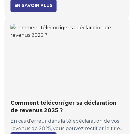
respectée à la lettre. Ainsi, un acquéreur a été
EN SAVOIR PLUS
sanctionné en justice pour avoir demandé à sa
banque un taux inférieur à celui mentionné
dans la promesse, faisant échouer la
transaction.
Comment télécorriger sa déclaration
de revenus 2025 ?
En cas d'erreur dans la télédéclaration de vos
revenus de 2025, vous pouvez rectifier le tir en