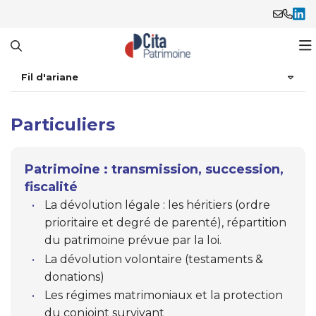
Fil d'ariane
Le cabinet
Vous êtes
Notre cabinet
Particuliers
Vos objectifs
Notre approche
Entrepreneur(e) / Chef d’entreprise
Patrimoine : transmission, succession,
fiscalité
Nos services
Notre histoire
Commerçant / Artisan / Libéral
Optimiser votre situation fiscale
La dévolution légale : les héritiers (ordre
prioritaire et degré de parenté), répartition
Nos produits
L'équipe
Actif(ve)
Protéger votre famille
Services aux professionnels
du patrimoine prévue par la loi.
La dévolution volontaire (testaments &
Actualités
Retraité(e)
Préparer votre retraite
Services aux particuliers
Professionnels
donations)
Les régimes matrimoniaux et la protection
Gérer votre argent
Fiscalité
Particuliers
Toutes les actualités
du conjoint survivant