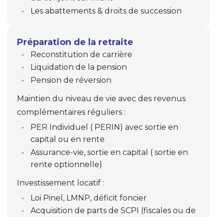
Les abattements & droits de succession
Transmettre votre patrimoine professionnel/privé
Placements financiers/immobiliers
Simulateurs
Préparation de la retraite
Pack retraite
Bourse
Reconstitution de carrière
Liquidation de la pension
Accompagnement personnalisé
Pension de réversion
Maintien du niveau de vie avec des revenus
La Consultation Patrimoniale
complémentaires réguliers :
PER Individuel ( PERIN) avec sortie en
capital ou en rente
Assurance-vie, sortie en capital ( sortie en
rente optionnelle)
Investissement locatif :
Loi Pinel, LMNP, déficit foncier
Acquisition de parts de SCPI (fiscales ou de