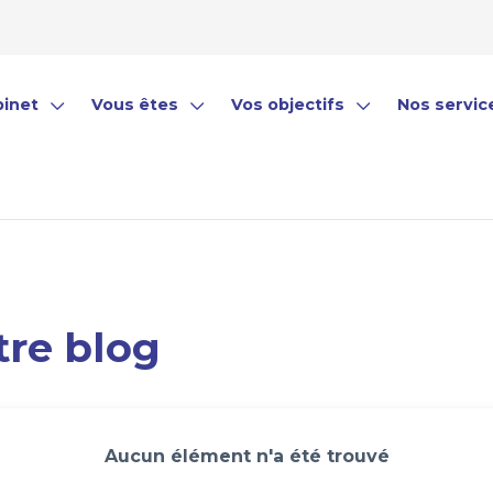
binet
Vous êtes
Vos objectifs
Nos servic
 cabinet
Entrepreneur(e) / Chef d’entreprise
Optimiser votre situation fisc
Services 
e approche
Commerçant / Artisan / Libéral
Protéger votre famille
Services a
 histoire
Actif(ve)
Préparer votre retraite
Fiscalité
ipe
Retraité(e)
Gérer votre argent
Placement
tre blog
Transmettre votre patrimoine
Pack retra
Accompag
La Consult