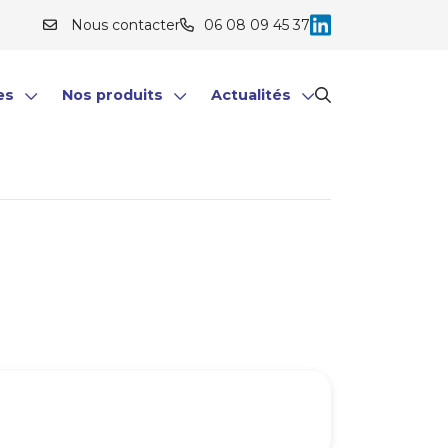
Nous contacter
06 08 09 45 37
es
Nos produits
Actualités
ale
aux professionnels
Professionnels
Toutes les actualités
ux particuliers
Particuliers
Simulateurs
Bourse
s financiers/immobiliers
 professionnel/privé
ite
nement personnalisé
ation Patrimoniale